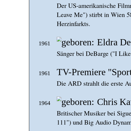
Der US-amerikanische Filmr
Leave Me") stirbt in Wien 5
Herzinfarkts.
Eldra D
1961
Sänger bei DeBarge ("I Like 
TV-Premiere "Spor
1961
Die ARD strahlt die erste A
Chris K
1964
Britischer Musiker bei Sigu
111") und Big Audio Dynami