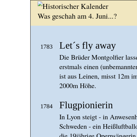
Was geschah am 4. Juni...?
Let´s fly away
1783
Die Brüder Montgolfier lass
erstmals einen (unbemannten
ist aus Leinen, misst 12m i
2000m Höhe.
Flugpionierin
1784
In Lyon steigt - in Anwesenh
Schweden - ein Heißluftbal
die 19jährige Opernsängerin 