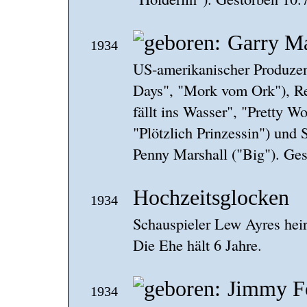
Garry Ma
1934
US-amerikanischer Produze
Days", "Mork vom Ork"), Re
fällt ins Wasser", "Pretty 
"Plötzlich Prinzessin") und 
Penny Marshall ("Big"). Ges
Hochzeitsglocken
1934
Schauspieler Lew Ayres heir
Die Ehe hält 6 Jahre.
Jimmy F
1934