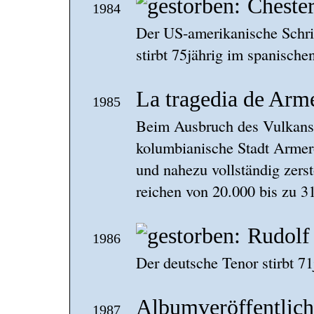
Cheste
1984
Der US-amerikanische Schrif
stirbt 75jährig im spanische
La tragedia de Arm
1985
Beim Ausbruch des Vulkans 
kolumbianische Stadt Armer
und nahezu vollständig zers
reichen von 20.000 bis zu 3
Rudolf
1986
Der deutsche Tenor stirbt 7
Albumveröffentlic
1987