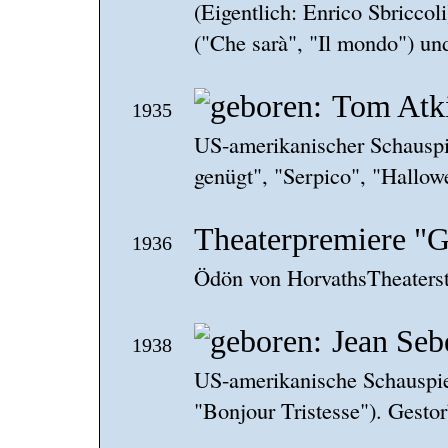
(Eigentlich: Enrico Sbriccoli
("Che sarà", "Il mondo") un
Tom Atk
1935
US-amerikanischer Schauspi
genügt", "Serpico", "Hallow
Theaterpremiere "G
1936
Ödön von HorvathsTheaterst
Jean Seb
1938
US-amerikanische Schauspie
"Bonjour Tristesse"). Gesto